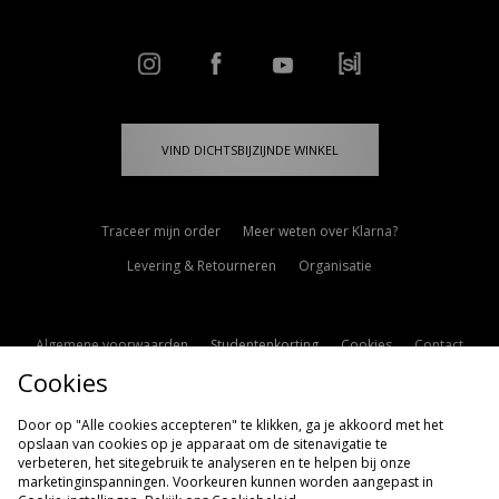
VIND DICHTSBIJZIJNDE WINKEL
Traceer mijn order
Meer weten over Klarna?
Levering & Retourneren
Organisatie
Algemene voorwaarden
Studentenkorting
Cookies
Contact
Cookies
Cookie Instellingen
Modern Slavery Statement
Door op "Alle cookies accepteren" te klikken, ga je akkoord met het
opslaan van cookies op je apparaat om de sitenavigatie te
verbeteren, het sitegebruik te analyseren en te helpen bij onze
marketinginspanningen. Voorkeuren kunnen worden aangepast in