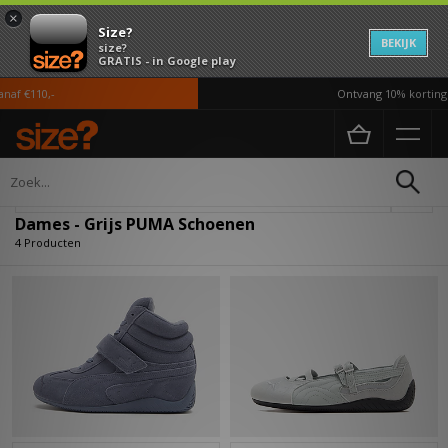
×
Size?
BEKIJK
size?
GRATIS - in Google play
af €110,-
Ontvang 10% korting i
Home
Dames
Schoenen
Verfijn
Dames - Grijs PUMA Schoenen
4 Producten