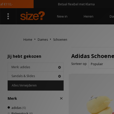
110,-
Betaal flexibel met Klarna
New in
Heren
Da
Home
Dames
Schoenen
Adidas Schoenen
Jij hebt gekozen
Sorteer op
Merk: adidas
Sandals & Slides
Alles Verwijderen
Merk
adidas
(6)
Birkenstock
(6)