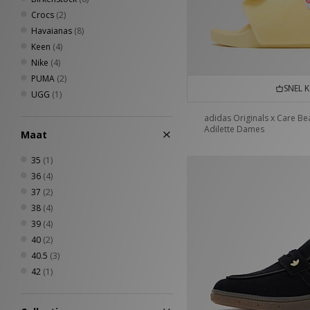
Crocs
(2)
Havaianas
(8)
Keen
(4)
Nike
(4)
PUMA
(2)
SNEL 
UGG
(1)
adidas Originals x Care Be
Adilette Dames
Maat
35
(1)
36
(4)
37
(2)
38
(4)
39
(4)
40
(2)
40.5
(3)
42
(1)