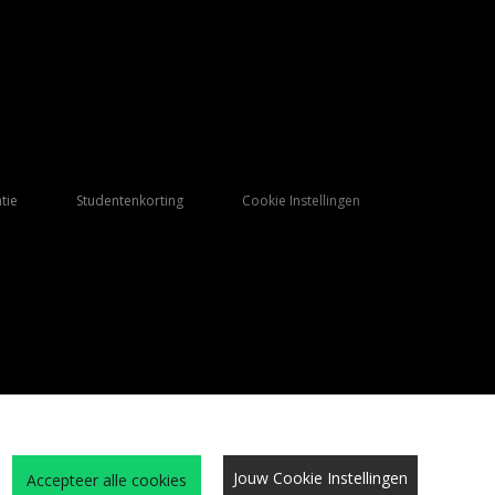
tie
Studentenkorting
Cookie Instellingen
Jouw Cookie Instellingen
Accepteer alle cookies
Qs
Algemene Voorwaarden
Cookies
Vacatures
Site beveiliging
privacy