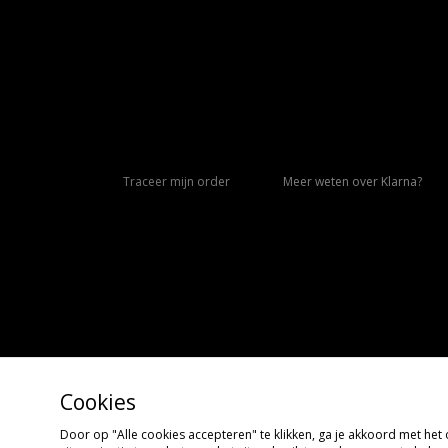
Traceer mijn order
Meer weten over Klarna?
Cookies
Door op "Alle cookies accepteren" te klikken, ga je akkoord met he
Copyright © 2026 size?, Alle rechten voorbehouden