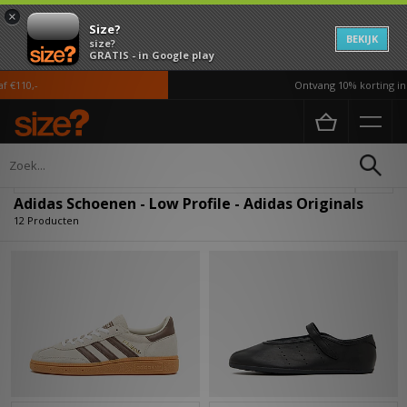
×
Size?
BEKIJK
size?
GRATIS - in Google play
110,-
Ontvang 10% korting in d
Home
Dames
Schoenen
Verfijn
Adidas Schoenen - Low Profile - Adidas Originals
12 Producten