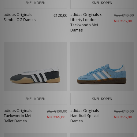
SNEL KOPEN
SNEL KOPEN
adidas Originals
adidas Originals x
€120,00
Was
€110,00
Samba OG Dames
Liberty London
Nu
€75,00
Taekwondo Mei
Dames
SNEL KOPEN
SNEL KOPEN
adidas Originals
adidas Originals
Was
Was
€100,00
€110,00
Taekwondo Mei
Handball Spezial
Nu
Nu
€65,00
€75,00
Ballet Dames
Dames