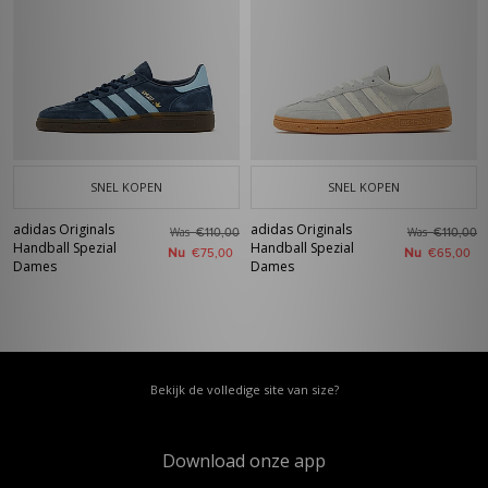
SNEL KOPEN
SNEL KOPEN
adidas Originals
adidas Originals
Was
Was
€110,00
€110,00
Handball Spezial
Handball Spezial
Nu
Nu
€75,00
€65,00
Dames
Dames
Bekijk de volledige site van size?
Download onze app