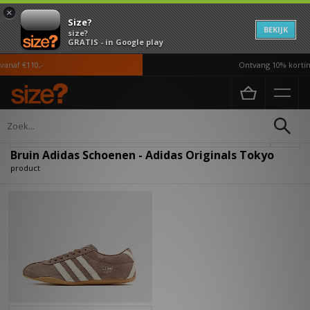
×
Size?
BEKIJK
size?
GRATIS - in Google play
anaf €110,-
Ontvang 10% korting
Home
Dames
Schoenen
Verfijn
Bruin Adidas Schoenen - Adidas Originals Tokyo
product