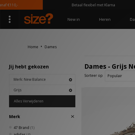
 €110,-
Betaal flexibel met Klarna
New in
Heren
Da
Home
Dames
Dames - Grijs 
Jij hebt gekozen
Sorteer op
Merk: New Balance
Grijs
Alles Verwijderen
Merk
47 Brand
(1)
adidas
(4)