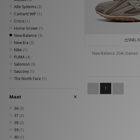
Alte Systems
(3)
Carhartt WIP
(1)
Crocs
(1)
Home Grown
(1)
New Balance
(3)
SNEL 
New Era
(3)
Nike
(1)
New Balance 204L Dames
PUMA
(4)
Salomon
(3)
Saucony
(1)
The North Face
(1)
1
Maat
36
(3)
37
(2)
38
(2)
39
(1)
40
(1)