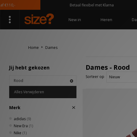
0,-
Betaal flexibel met Klarna
New in
Heren
Da
Home
Dames
Dames - Rood
Jij hebt gekozen
Sorteer op
Rood
Alles Verwijderen
Merk
adidas
(9)
New Era
(1)
Nike
(1)