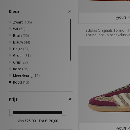
45
(1)
46
(1)
Kleur
46.5
(1)
SNEL 
47
(1)
Zwart
(106)
Wit
(60)
adidas Originals Torino 'T
Torino Job' - size? exclusiv
Bruin
(55)
Blauw
(44)
Beige
(37)
Groen
(31)
Grijs
(27)
Roze
(26)
Meerkleurig
(15)
Rood
(13)
Zilver
(10)
Geel
(5)
Prijs
Oranje
(3)
Paars
(3)
Crème
(2)
Goud
(1)
SNEL 