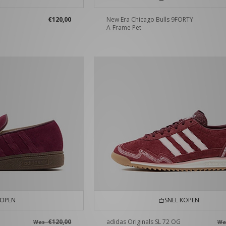
€120,00
New Era Chicago Bulls 9FORTY
A-Frame Pet
KOPEN
SNEL KOPEN
€120,00
adidas Originals SL 72 OG
Was
W