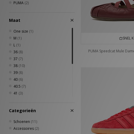
PUMA
(2)
Maat
One size
(1)
M
(1)
SNEL 
L
(1)
PUMA Speedcat Mule Dam
36
(8)
37
(7)
38
(10)
39
(8)
40
(6)
40.5
(7)
41
(3)
42
(3)
42.5
(1)
Categorieën
43
(1)
44
(1)
Schoenen
(11)
44.5
(1)
Accessoires
(2)