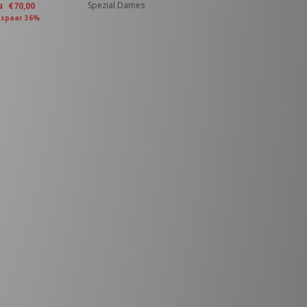
u
Spezial Dames
€70,00
spaar 36%