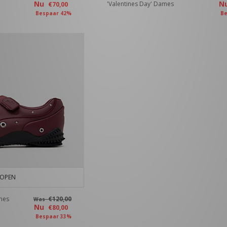
Nu
N
'Valentines Day' Dames
€70,00
Bespaar 42%
Be
KOPEN
mes
€120,00
Was
Nu
€80,00
Bespaar 33%