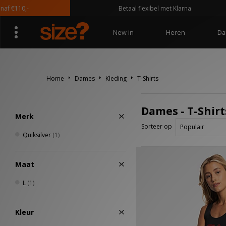
f €110,-
Betaal flexibel met Klarna
New in
Heren
Da
Home
Dames
Kleding
T-Shirts
Dames - T-Shirt
Merk
Sorteer op
Quiksilver
(1)
Maat
L
(1)
Kleur