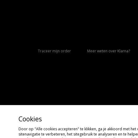
Traceer mijn order
Meer weten over Klarna?
Cookies
Door op "Alle cookies accepteren" te klikken, ga je akkoord met he
Copyright © 2026 size?, Alle rechten voorbehouden
sitenavigatie te verbeteren, het sitegebruik te analyseren en te hel