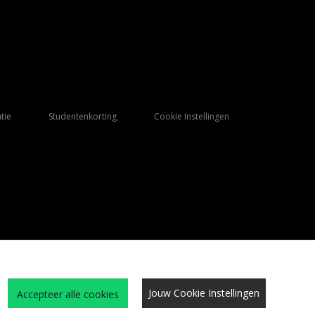
tie
Studentenkorting
Cookie Instellingen
Jouw Cookie Instellingen
Accepteer alle cookies
Qs
Algemene Voorwaarden
Cookies
Vacatures
Site beveiliging
privacy