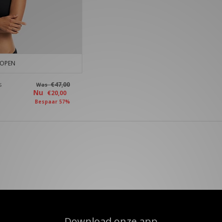
KOPEN
s
€47,00
Was
Nu
€20,00
Bespaar 57%
Download onze app