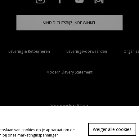
VIND DICHTSBIJZIJNDE WINKEL
Levering & Retourneren
Leveringsvoorwaarden
Organisa
Modern Slavery Statement
Verzenden Naar
Nederland
Weiger alle cookies
t opslaan van cookies op je apparaat om de
FA
pen bij onze marketinginspanningen.