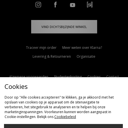
VIND DICHTSBIJZIJNDE WINKEL
Traceer mijn order
Meer weten over Klarna?
Levering & Retourneren
Organisatie
Algemene voorwaarden
Studentenkorting
Cookies
Contact
Cookies
Cookie Instellingen
Modern Slavery Statement
Door op "Alle cookies accepteren" te klikken, ga je akkoord met het
opslaan van cookies op je apparaat om de sitenavigatie te
verbeteren, het sitegebruik te analyseren en te helpen bij onze
marketinginspanningen. Voorkeuren kunnen worden aangepast in
Cookie-instellingen. Bekijk ons
Cookiebeleid
Verzenden Naar