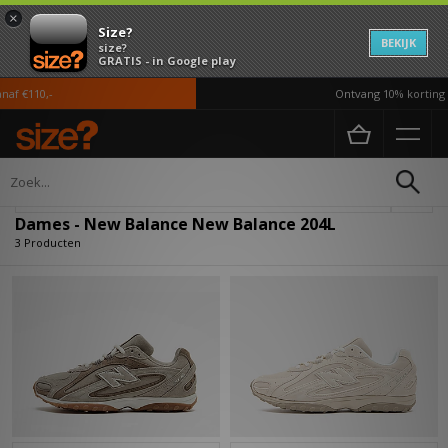
×
Size?
BEKIJK
size?
GRATIS - in Google play
af €110,-
Ontvang 10% korting i
Home
Dames
Verfijn
Dames - New Balance New Balance 204L
3 Producten