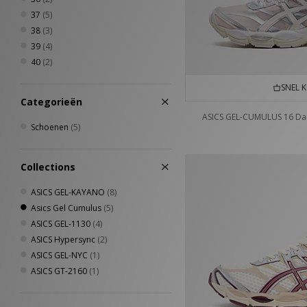
37
(5)
38
(3)
39
(4)
40
(2)
SNEL 
Categorieën
ASICS GEL-CUMULUS 16 D
Schoenen
(5)
Collections
ASICS GEL-KAYANO
(8)
Asics Gel Cumulus
(5)
ASICS GEL-1130
(4)
ASICS Hypersync
(2)
ASICS GEL-NYC
(1)
ASICS GT-2160
(1)