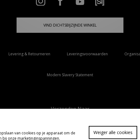
VIND DICHTSBIJZIJNDE WINKEL
Levering & Retourneren
Leveringsvoorwaarden
Organisa
Modern Slavery Statement
Verzenden Naar
Nederland
Weiger alle cookies
t opslaan van cookies op je apparaat om de
FA
pen bij onze marketinginspanningen.