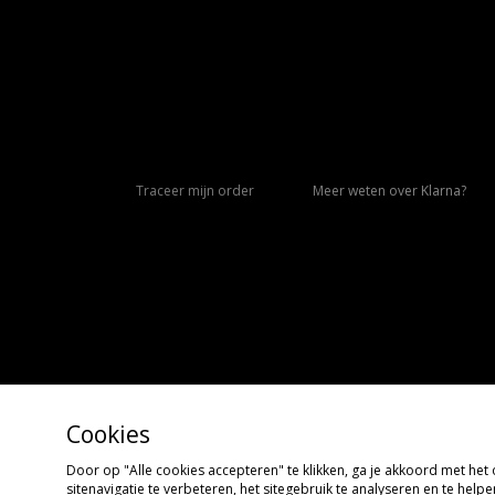
Traceer mijn order
Meer weten over Klarna?
Cookies
Door op "Alle cookies accepteren" te klikken, ga je akkoord met he
Copyright © 2026 size?, Alle rechten voorbehouden
sitenavigatie te verbeteren, het sitegebruik te analyseren en te hel