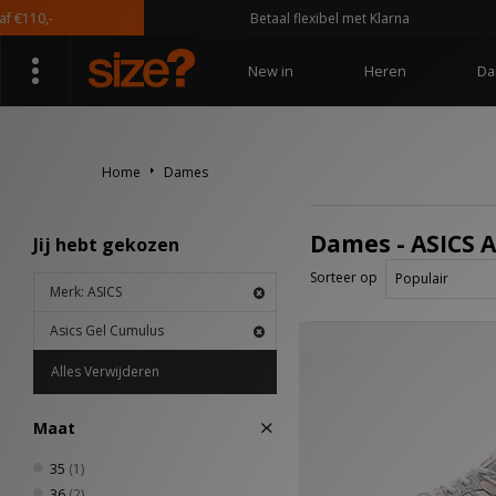
110,-
Betaal flexibel met Klarna
New in
Heren
Da
Home
Dames
Dames - ASICS 
Jij hebt gekozen
Sorteer op
Merk: ASICS
Asics Gel Cumulus
Alles Verwijderen
Maat
35
(1)
36
(2)