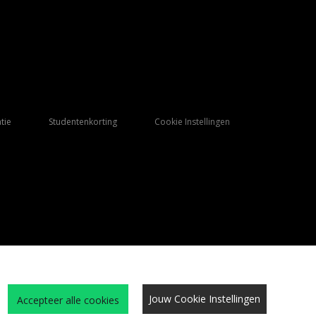
tie
Studentenkorting
Cookie Instellingen
Jouw Cookie Instellingen
Accepteer alle cookies
Qs
Algemene Voorwaarden
Cookies
Vacatures
Site beveiliging
privacy