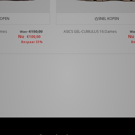
KOPEN
SNEL KOPEN
ames
€150,00
ASICS GEL-CUMULUS 16 Dames
Was
W
Nu
N
€100,00
Bespaar 33%
Be