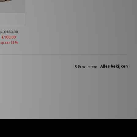
€150,00
as
u
€100,00
spaar 33%
Alles bekijken
5 Producten: