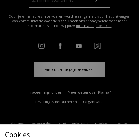
Door je e-mailadres in te voeren word je aangemeld voor het ontvangen
van communicatie voor de size?. Check ons privacybeleid voor meer
informatie over hoe wij jouw
informatie gebruiken
.
VIND DICHTSBIJZIJNDE WINKEL
Traceer mijn order
Meer weten over Klarna?
Levering & Retourneren
Organisatie
Algemene voorwaarden
Studentenkorting
Cookies
Contact
Cookies
Cookie Instellingen
Modern Slavery Statement