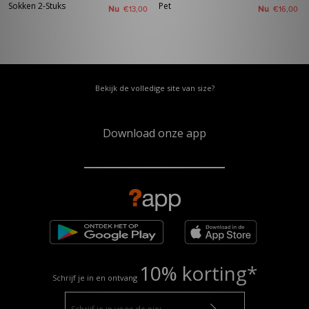
Sokken 2-Stuks
Pet
Nu
Nu
€13,00
€16,00
Bekijk de volledige site van size?
Download onze app
10% korting*
Schrijf je in en ontvang