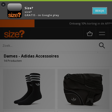
×
Size?
BEKIJK
size?
GRATIS - in Google play
Ontvang 10% korting in de APP*
Home
Dames
Accessoires
Verfijn
Dames - Adidas Accessoires
14 Producten