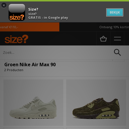
×
Size?
BEKIJK
size?
GRATIS - in Google play
anaf €110,-
Ontvang 10% korting
Home
Groen Nike Air Max 90
Verfijn
Groen Nike Air Max 90
2 Producten