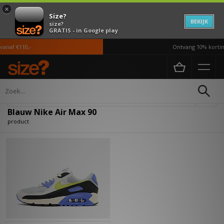
×
Size?
BEKIJK
size?
GRATIS - in Google play
anaf €110,-
Ontvang 10% korting
Home
Blauw Nike Air Max 90
Verfijn
Blauw Nike Air Max 90
product