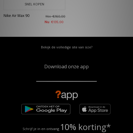
SNEL KOPEN
Nike Air Max 90
Was
€160,00
Nu
€135,00
Bekijk de volledige site van size?
Download onze app
10% korting*
Schrijf je in en ontvang