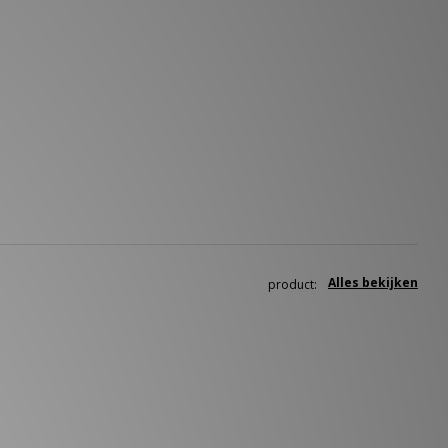
Alles bekijken
product: