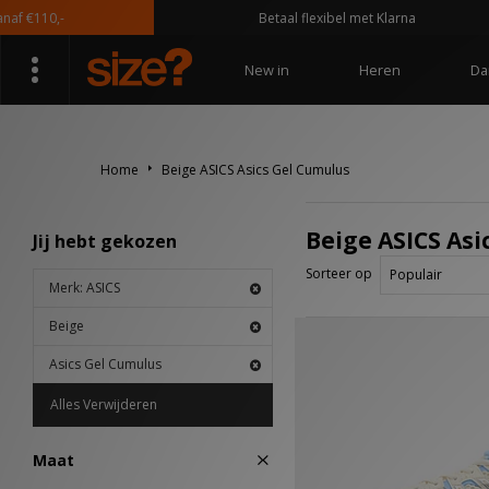
 €110,-
Betaal flexibel met Klarna
New in
Heren
Da
Home
Beige ASICS Asics Gel Cumulus
Beige ASICS As
Jij hebt gekozen
Sorteer op
Merk: ASICS
Beige
Asics Gel Cumulus
Alles Verwijderen
Maat