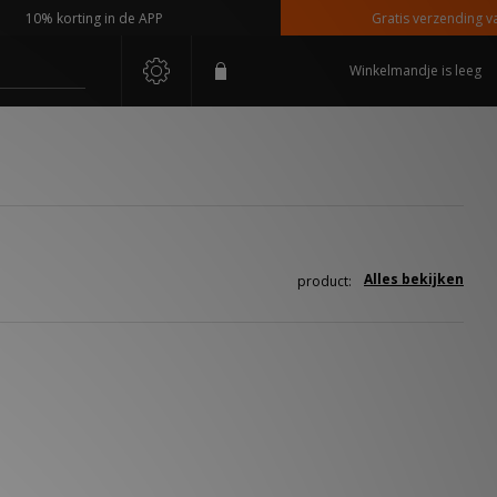
10% korting in de APP
Gratis verzending vanaf
Winkelmandje is leeg
Alles bekijken
product: