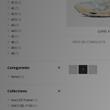
41.5
(1)
42
(1)
42.5
(1)
43.5
(1)
44
(1)
44.5
(1)
SNEL 
45
(1)
ASICS GEL-CUMULUS 16
46
(1)
46.5
(1)
48
(1)
Categorieën
1
Heren
(1)
Collections
Asics DS Trainer
(1)
ASICS GEL-1130
(1)