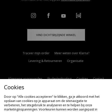
VIND DICHTSBIJZIJNDE WINKEL
Traceer mijn order
Meer weten over Klarna?
Levering & Retourneren
Organisatie
Algemene voorwaarden
Studentenkorting
Cookies
Contact
Cookies
Cookie Instellingen
Modern Slavery Statement
Door op "Alle cookies accepteren" te klikken, ga je akkoord met het
opslaan van cookies op je apparaat om de sitenavigatie te
verbeteren, het sitegebruik te analyseren en te helpen bij onze
marketinginspanningen. Voorkeuren kunnen worden aangepast in