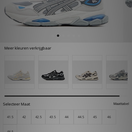
Meer kleuren verkrijgbaar
Selecteer Maat
Maattabel
41.5
42
42.5
43.5
44
44.5
45
46
46.5