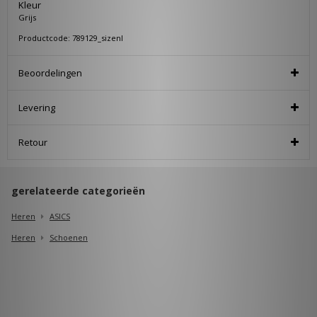
Kleur
Grijs
Productcode: 789129_sizenl
Beoordelingen
Levering
Retour
gerelateerde categorieën
Heren
ASICS
Heren
Schoenen