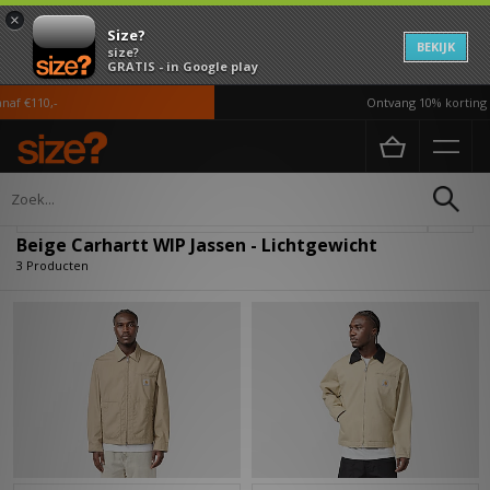
×
Size?
BEKIJK
size?
GRATIS - in Google play
af €110,-
Ontvang 10% korting i
Home
Heren
Kleding
Jassen
Verfijn
Beige Carhartt WIP Jassen - Lichtgewicht
3 Producten