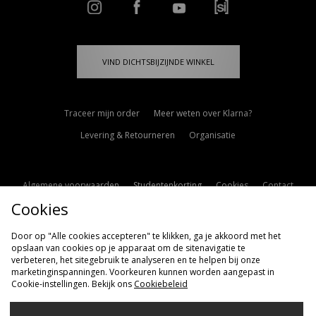
VIND DICHTSBIJZIJNDE WINKEL
Traceer mijn order
Meer weten over Klarna?
Levering & Retourneren
Organisatie
Algemene voorwaarden
Studentenkorting
Cookies
Contact
Cookies
Cookie Instellingen
Modern Slavery Statement
Door op "Alle cookies accepteren" te klikken, ga je akkoord met het
opslaan van cookies op je apparaat om de sitenavigatie te
verbeteren, het sitegebruik te analyseren en te helpen bij onze
marketinginspanningen. Voorkeuren kunnen worden aangepast in
Cookie-instellingen. Bekijk ons
Cookiebeleid
Verzenden Naar